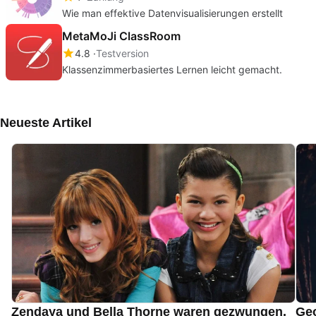
Wie man effektive Datenvisualisierungen erstellt
MetaMoJi ClassRoom
4.8
Testversion
Klassenzimmerbasiertes Lernen leicht gemacht.
Neueste Artikel
Zendaya und Bella Thorne waren gezwungen,
Geo