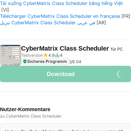
Tải xuống CyberMatrix Class Scheduler bằng tiếng Việt
Télécharger CyberMatrix Class Scheduler en française
تنزيل CyberMatrix Class Scheduler في عربى
CyberMatrix Class Scheduler
für PC
Testversion
4.9
4
Sicheres Programm
V
6.04
Download
Nutzer-Kommentare
zu CyberMatrix Class Scheduler